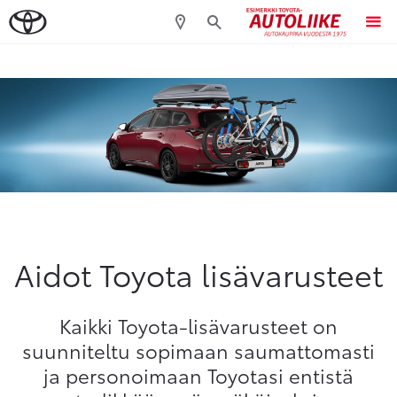
Sivuhaku
Ok
Peruuta
Aidot Toyota lisävarusteet
Kaikki Toyota-lisävarusteet on
suunniteltu sopimaan saumattomasti
ja personoimaan Toyotasi entistä