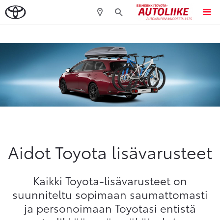
Sivuhaku
Ok
Peruuta
Aidot Toyota lisävarusteet
Kaikki Toyota-lisävarusteet on
suunniteltu sopimaan saumattomasti
ja personoimaan Toyotasi entistä